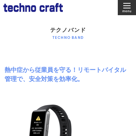
テクノバンド
テクノバンド
TECHNO BAND
見守りこみぱす
【認知機能】AICOG
会社情報
熱中症から従業員を守る！リモートバイタル
管理で、安全対策を効率化。
お問い合わせ