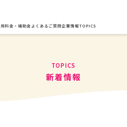
利用料金・補助金
よくあるご質問
企業情報
TOPICS
連絡なび
ぎゅっとなび
支払なび
TOPICS
写真コレなび
新着情報
シフトなび
見守りこみぱす