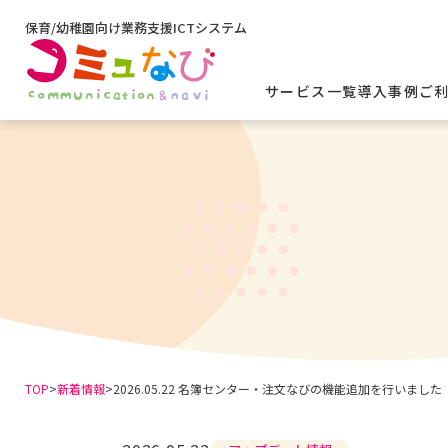
保育/幼稚園向け
業務支援ICTシステム
サービス一覧
導入事例
ご
名簿センター
出欠申請なび
登降園and精算なび
注文なび
バスなび
みまもりなび
TOP
>
新着情報
>
2026.05.22 名簿センター・注文なびの機能追加を行いました