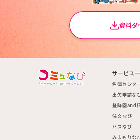
資料ダ
サービス
名簿センタ
出欠申請な
登降園and
注文なび
バスなび
みまもりな