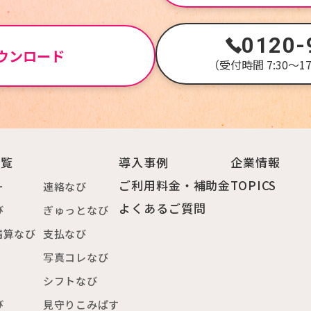
0120-
ウンロード
（受付時間 7:30～
一覧
導入事例
企業情報
ご利用料金・補助金
TOPICS
ー
連絡なび
よくあるご質問
び
ぎゅっとなび
精算なび
支払なび
写真コレなび
シフトなび
び
見守りこみぱす